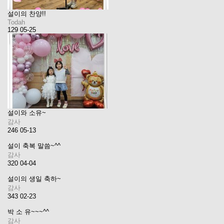
설이의 찬양!!
Todah
129
05-25
설이와 소유~
감사
246
05-13
설이 축복 말씀~^^
감사
320
04-04
설이의 생일 축하~
감사
343
02-23
박 소 유~~~^^
감사