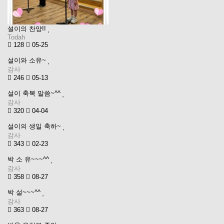
설이의 찬양!!
Todah
128
05-25
설이와 소유~
감사
246
05-13
설이 축복 말씀~^^
감사
320
04-04
설이의 생일 축하~
감사
343
02-23
박 소 유~~~^^
감사
358
08-27
박 설~~~^^
감사
363
08-27